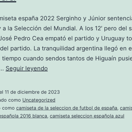
miseta españa 2022 Serginho y Júnior sentenci
y a la Selección del Mundial. A los 12′ pero del
José Pedro Cea empató el partido y Uruguay t
del partido. La tranquilidad argentina llegó en e
tiempo cuando sendos tantos de Higuaín pusie
camisetas
l.…
Seguir leyendo
de
futbol
el
11 de diciembre de 2023
baratas
zado como
Uncategorized
envio
do como
camiseta de la seleccion de futbol de españa
,
cami
española 2016 blanca
,
camiseta seleccion española azul
desde
espaa