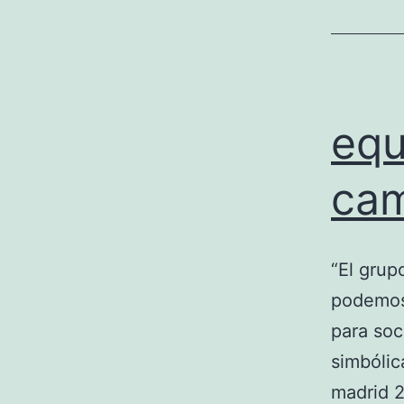
equ
cam
“El grup
podemos 
para soc
simbólic
madrid 2