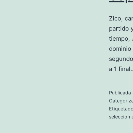
Zico, ca
partido 
tiempo, 
dominio 
segundo 
a 1 fina
Publicada 
Categori
Etiqueta
seleccion 