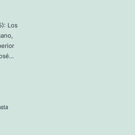
5): Los
mano,
perior
José…
seta