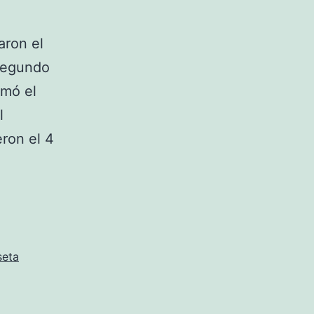
aron el
 segundo
omó el
l
ron el 4
seta