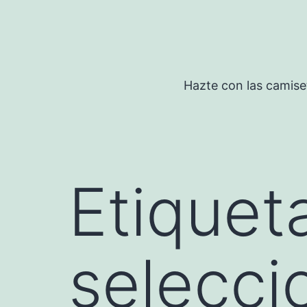
Saltar
al
contenido
Hazte con las camise
Etiquet
selecci