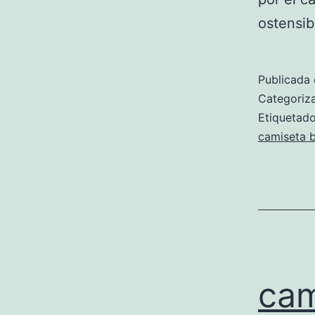
ostensi
Publicada 
Categori
Etiqueta
camiseta 
cam