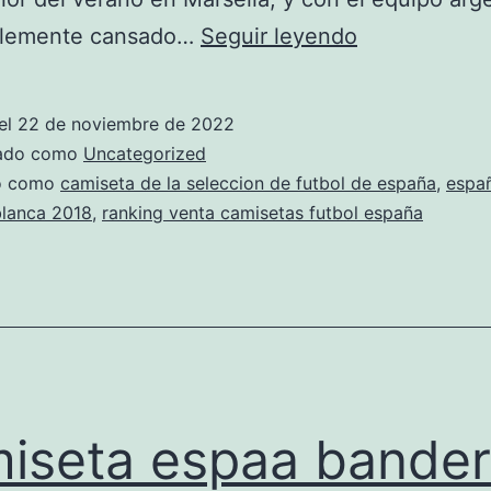
camiseta
blemente cansado…
Seguir leyendo
seleccion
espaola
el
22 de noviembre de 2022
euro
zado como
Uncategorized
2016
do como
camiseta de la seleccion de futbol de españa
,
espa
blanca 2018
,
ranking venta camisetas futbol españa
iseta espaa bande