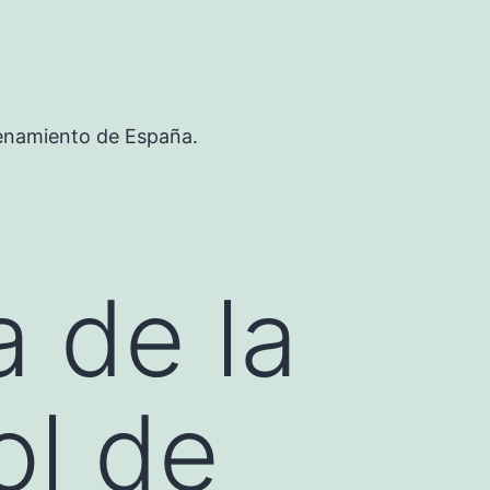
renamiento de España.
 de la
ol de