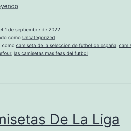
equipos
leyendo
de
futbol
el
1 de septiembre de 2022
camiseta
zado como
Uncategorized
amarilla
do como
camiseta de la seleccion de futbol de españa
,
cami
refour
,
las camisetas mas feas del futbol
isetas De La Liga