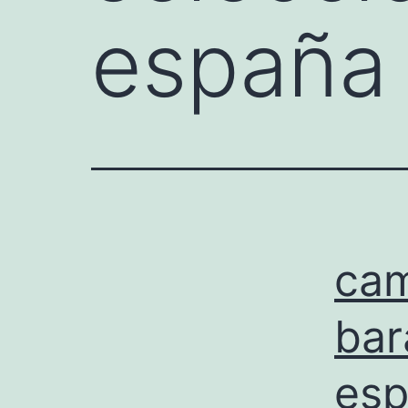
españa
cam
bar
es