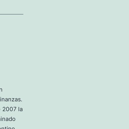
n
Finanzas.
e 2007 la
minado
entino