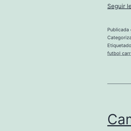
Seguir 
Publicada 
Categori
Etiqueta
futbol car
Cam