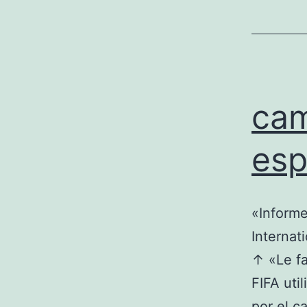
cam
esp
«Informe
Internat
↑ «Le fa
FIFA uti
por el c