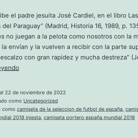
ibe el padre jesuita José Cardiel, en el libro Las
 del Paraguay” (Madrid, Historia 16, 1989, p. 13
s no juegan a la pelota como nosotros con la 
 la envían y la vuelven a recibir con la parte su
descalzo con gran rapidez y mucha destreza” (
camiseta
leyendo
espaa
bandera
el
22 de noviembre de 2022
zado como
Uncategorized
do como
camiseta de la seleccion de futbol de españa
,
cami
dial 2018 iniesta
,
camiseta portero españa mundial 2018