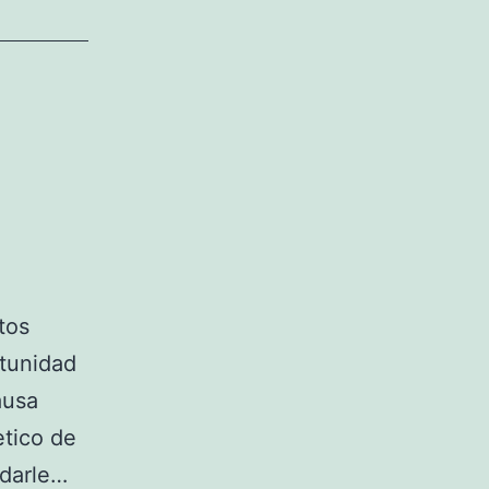
tos
rtunidad
ausa
etico de
 darle…