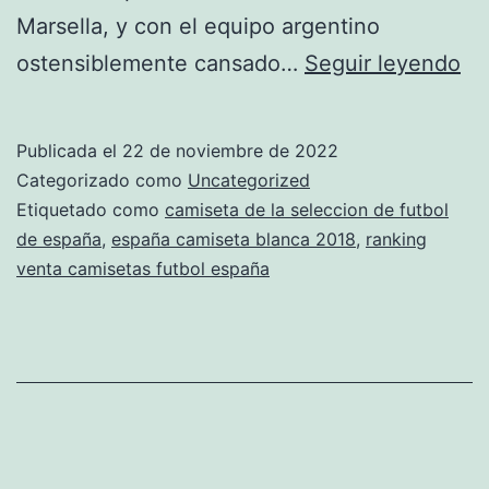
Marsella, y con el equipo argentino
ca
ostensiblemente cansado…
Seguir leyendo
se
es
Publicada el
22 de noviembre de 2022
eu
Categorizado como
Uncategorized
20
Etiquetado como
camiseta de la seleccion de futbol
de españa
,
españa camiseta blanca 2018
,
ranking
venta camisetas futbol españa