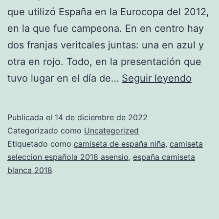
que utilizó España en la Eurocopa del 2012,
en la que fue campeona. En en centro hay
dos franjas veritcales juntas: una en azul y
otra en rojo. Todo, en la presentación que
camis
tuvo lugar en el día de…
Seguir leyendo
de
espaa
Publicada el
14 de diciembre de 2022
2018
Categorizado como
Uncategorized
oficial
Etiquetado como
camiseta de españa niña
,
camiseta
seleccion española 2018 asensio
,
españa camiseta
blanca 2018