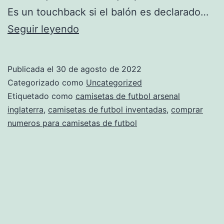
Es un touchback si el balón es declarado…
camisetas
Seguir leyendo
de
futbol
Publicada el
30 de agosto de 2022
precios
Categorizado como
Uncategorized
por
Etiquetado como
camisetas de futbol arsenal
inglaterra
,
camisetas de futbol inventadas
,
comprar
mayor
numeros para camisetas de futbol