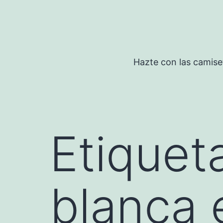
Saltar
al
contenido
Hazte con las camise
Etiquet
blanca 