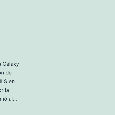
s Galaxy
on de
MLS en
r la
umó al…