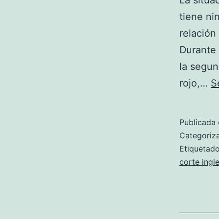
La situa
tiene ni
relación
Durante 
la segun
rojo,…
S
Publicada 
Categori
Etiqueta
corte ingl