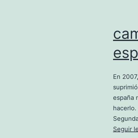
cam
esp
En 2007,
suprimió
españa m
hacerlo.
Segunda 
Seguir 