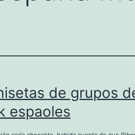
isetas de grupos d
k espaoles