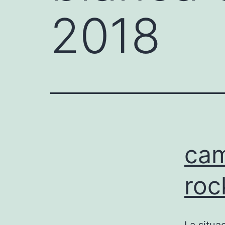
2018
cam
roc