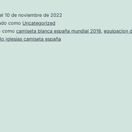
seleccion
espaola
el
10 de noviembre de 2022
iago
zado como
Uncategorized
aspas
do como
camiseta blanca españa mundial 2018
,
equipacion 
lo iglesias camiseta españa