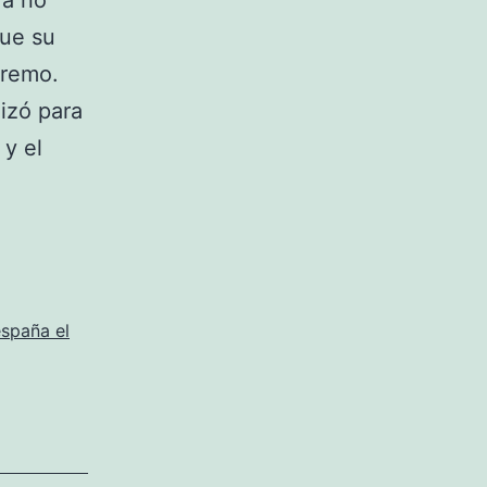
ra no
que su
tremo.
izó para
 y el
spaña el