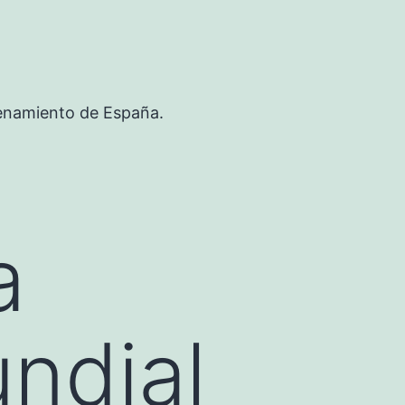
renamiento de España.
a
ndial