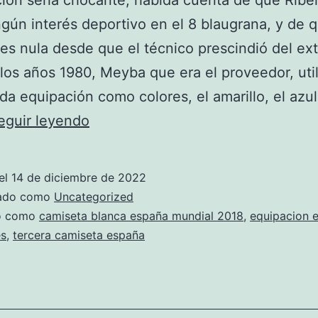
ción sería chocante, habida cuenta de que Ribe
ngún interés deportivo en el 8 blaugrana, y de 
 es nula desde que el técnico prescindió del ex
los años 1980, Meyba que era el proveedor, util
da equipación como colores, el amarillo, el azul
camisetas
eguir leyendo
de
grupos
el
14 de diciembre de 2022
de
zado como
Uncategorized
rock
do como
camiseta blanca españa mundial 2018
,
equipacion e
es
,
tercera camiseta españa
espaoles