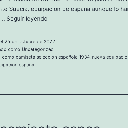
te Suecia, equipacion de españa aunque lo ha
camiseta
ra…
Seguir leyendo
seleccion
espaola
el
25 de octubre de 2022
oferta
zado como
Uncategorized
do como
camiseta seleccion española 1934
,
nueva equipacio
uipacion españa