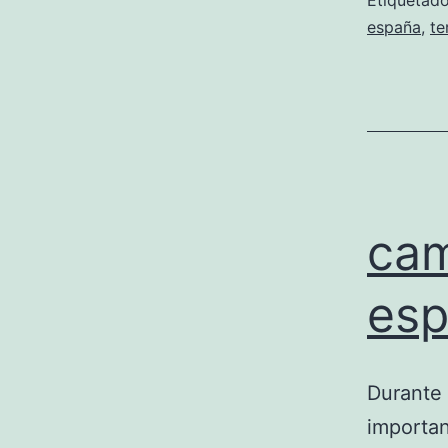
Etiqueta
españa
,
te
cam
esp
Durante 
importan