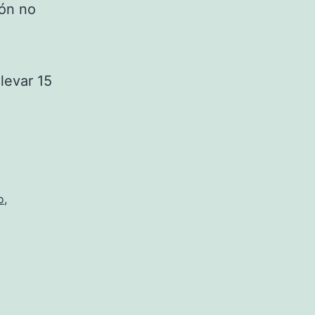
ión no
levar 15
o
,