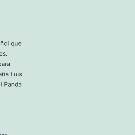
añol que
es.
para
aña Luis
al Panda