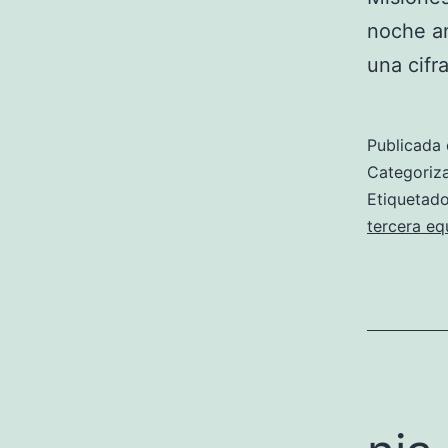
noche an
una cif
Publicada 
Categori
Etiqueta
tercera eq