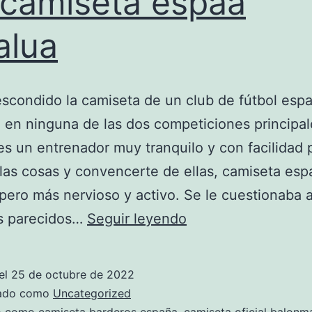
 camiseta espaa
alua
condido la camiseta de un club de fútbol esp
 en ninguna de las dos competiciones principal
s un entrenador muy tranquilo y con facilidad 
 las cosas y convencerte de ellas, camiseta esp
 pero más nervioso y activo. Se le cuestionaba 
nia
os parecidos…
Seguir leyendo
camiseta
espaa
el
25 de octubre de 2022
catalua
zado como
Uncategorized