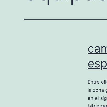
cam
esp
Entre el
la zona 
en el si
Misiones