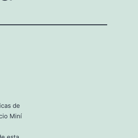
icas de
cio Miní
de esta