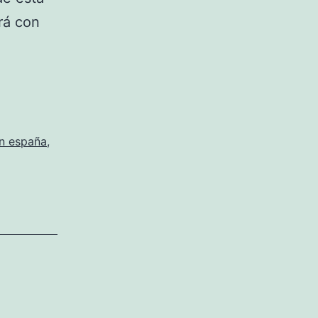
rá con
n españa
,