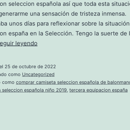
on seleccion española así que toda esta situac
generarme una sensación de tristeza inmensa.
ba unos días para reflexionar sobre la situación
on españa en la Selección. Tengo la suerte de l
camisetas
eguir leyendo
dela
seleccion
el
25 de octubre de 2022
espaola
zado como
Uncategorized
para
do como
comprar camiseta seleccion española de balonman
 seleccion española niño 2019
,
tercera equipacion españa
nios