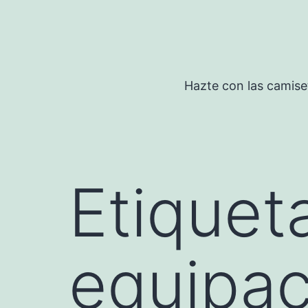
Saltar
al
contenido
Hazte con las camise
Etiquet
equipac