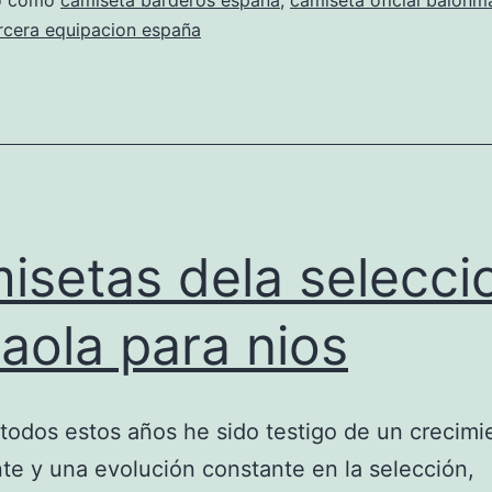
do como
camiseta barderos españa
,
camiseta oficial balonm
rcera equipacion españa
isetas dela selecci
aola para nios
todos estos años he sido testigo de un crecimi
te y una evolución constante en la selección,