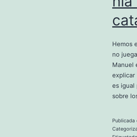
nia
cat
Hemos es
no juega
Manuel e
explicar
es igual
sobre l
Publicada 
Categori