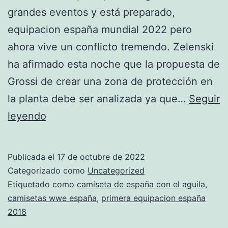
grandes eventos y está preparado,
equipacion españa mundial 2022 pero
ahora vive un conflicto tremendo. Zelenski
ha afirmado esta noche que la propuesta de
Grossi de crear una zona de protección en
la planta debe ser analizada ya que…
Seguir
camiseta
leyendo
espaa
version
Publicada el
17 de octubre de 2022
jugador
Categorizado como
Uncategorized
Etiquetado como
camiseta de españa con el aguila
,
camisetas wwe españa
,
primera equipacion españa
2018