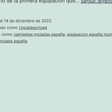
io de la primera equipación que…
Seguir leyen
el
14 de diciembre de 2022
zado como
Uncategorized
do como
camisetas mojadas españa
,
equipacion españa mun
amiseta españa