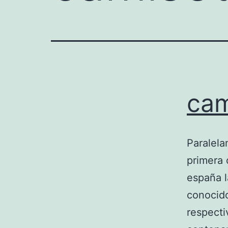
cam
Paralela
primera 
españa 
conocido
respecti