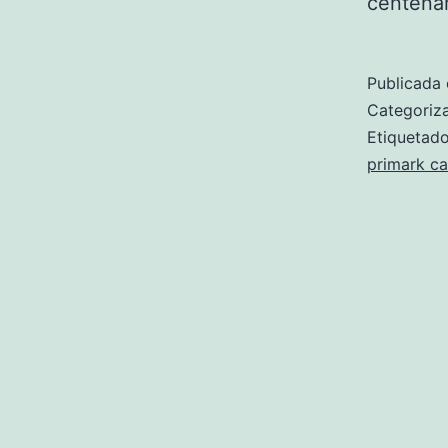
centenar
Publicada 
Categori
Etiqueta
primark c