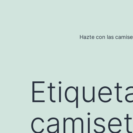
Saltar
al
contenido
Hazte con las camise
Etiquet
camise