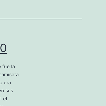
20
 fue la
 camiseta
o era
en sus
n el