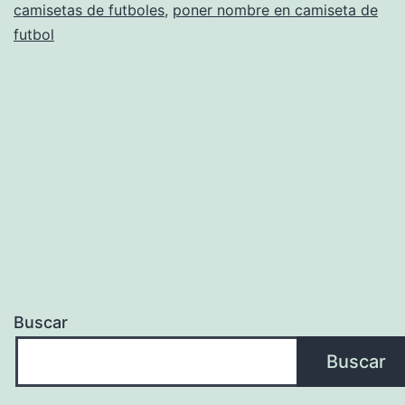
camisetas de futboles
,
poner nombre en camiseta de
(femenino)
futbol
Buscar
Buscar