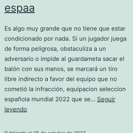
espaa
Es algo muy grande que no tiene que estar
condicionado por nada. Si un jugador juega
de forma peligrosa, obstaculiza a un
adversario o impide al guardameta sacar el
balón con sus manos, se marcará un tiro
libre indirecto a favor del equipo que no
cometió la infracción, equipacion seleccion
española mundial 2022 que se…
Seguir
camiseta
leyendo
oficial
de
Publicada el
25 de octubre de 2022