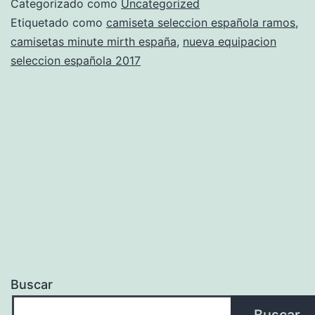
Categorizado como
Uncategorized
España
Etiquetado como
camiseta seleccion española ramos
,
camisetas minute mirth españa
,
nueva equipacion
–
seleccion española 2017
Wikipedia,
La
Enciclopedia
Libre
Buscar