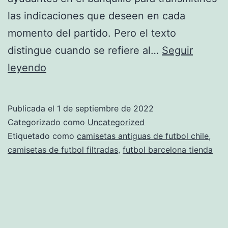
las indicaciones que deseen en cada
momento del partido. Pero el texto
distingue cuando se refiere al…
Seguir
camisetas
leyendo
de
futbol
Publicada el
1 de septiembre de 2022
baratas
Categorizado como
Uncategorized
2018
Etiquetado como
camisetas antiguas de futbol chile
,
camisetas de futbol filtradas
,
futbol barcelona tienda
2019