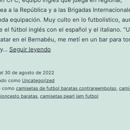
on CFC, equipo inglés que juega en regional,
a a la República y a las Brigadas Internacional
da equipación. Muy culto en lo futbolístico, a
 el fútbol inglés con el español y el italiano. “
atar en el Bernabéu, me metí en un bar para t
camisetas
 y…
Seguir leyendo
futbol
falsas
el
30 de agosto de 2022
online
zado como
Uncategorized
do como
camisetas de futbol baratas contrareembolso
,
cami
aloncesto baratas
,
camisetas pearl jam futbol