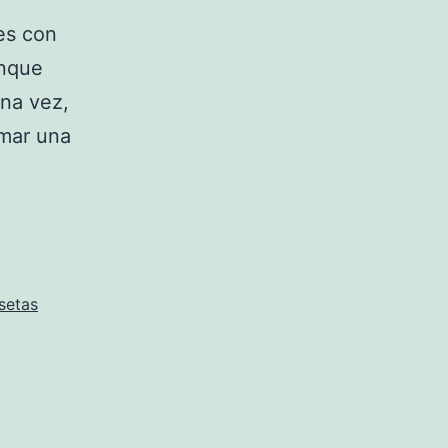
es con
unque
Una vez,
omar una
setas