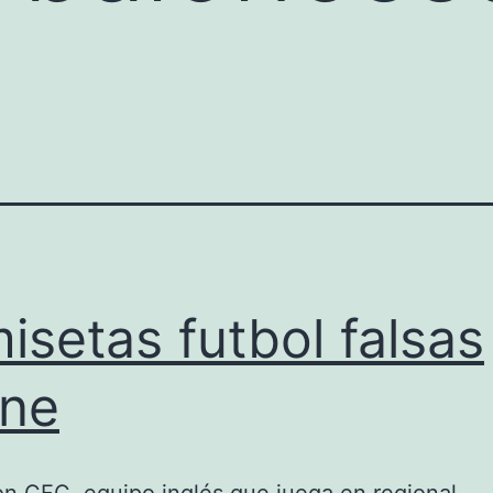
isetas futbol falsas
ine