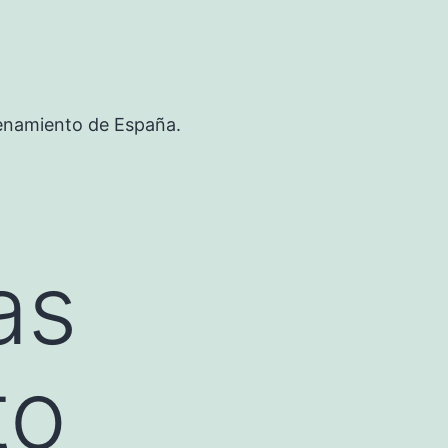
renamiento de España.
as
to