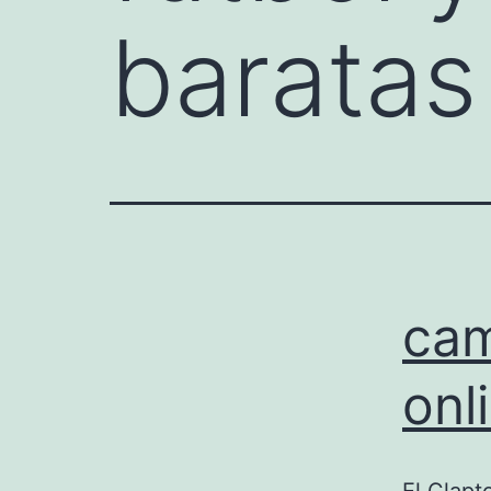
baratas
cam
onl