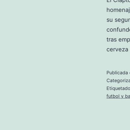
El Clapt
homenaje
su segun
confunde
tras emp
cerveza
Publicada 
Categori
Etiqueta
futbol y b