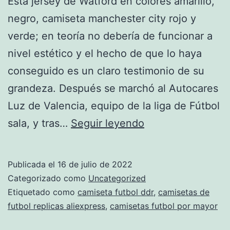
Esta jersey de Watford en colores amarillo,
negro, camiseta manchester city rojo y
verde; en teoría no debería de funcionar a
nivel estético y el hecho de que lo haya
conseguido es un claro testimonio de su
grandeza. Después se marchó al Autocares
Luz de Valencia, equipo de la liga de Fútbol
Las
sala, y tras…
Seguir leyendo
50
Mejores
Publicada el
16 de julio de 2022
Camisetas
Categorizado como
Uncategorized
De
Etiquetado como
camiseta futbol ddr
,
camisetas de
futbol replicas aliexpress
,
camisetas futbol por mayor
La
Historia