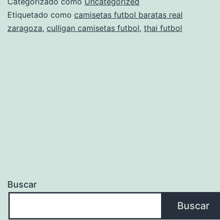
Categorizado como
Uncategorized
De
Etiquetado como
camisetas futbol baratas real
zaragoza
,
culligan camisetas futbol
,
thai futbol
Fútbol
2022-
23
Buscar
Buscar