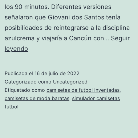
los 90 minutos. Diferentes versiones
señalaron que Giovani dos Santos tenía
posibilidades de reintegrarse a la disciplina
azulcrema y viajaría a Cancún con…
Seguir
Los
leyendo
Bravos
Tienen
Publicada el
16 de julio de 2022
Nuevo
Categorizado como
Uncategorized
Director
Etiquetado como
camisetas de futbol inventadas
,
camisetas de moda baratas
,
simulador camisetas
Técnico
futbol