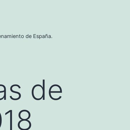
renamiento de España.
as de
018