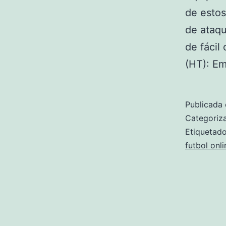
de estos
de ataqu
de fácil
(HT): E
Publicada 
Categori
Etiqueta
futbol onli