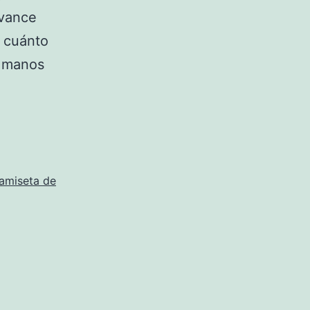
avance
n cuánto
e manos
camiseta de