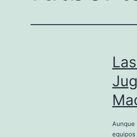
Las
Jug
Mad
Aunque s
equipos 