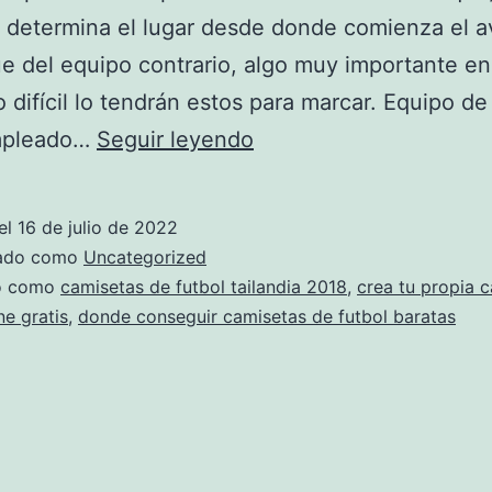
 determina el lugar desde donde comienza el 
e del equipo contrario, algo muy importante e
 o difícil lo tendrán estos para marcar. Equipo d
Las
mpleado…
Seguir leyendo
Notas
De
el
16 de julio de 2022
Los
zado como
Uncategorized
Jugadores
do como
camisetas de futbol tailandia 2018
,
crea tu propia 
ne gratis
,
donde conseguir camisetas de futbol baratas
Del
Real
Madrid