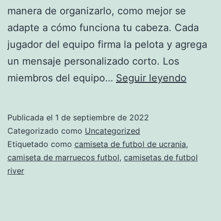
manera de organizarlo, como mejor se
adapte a cómo funciona tu cabeza. Cada
jugador del equipo firma la pelota y agrega
un mensaje personalizado corto. Los
camise
miembros del equipo…
Seguir leyendo
de
futbol
Publicada el
1 de septiembre de 2022
rojo
Categorizado como
Uncategorized
y
Etiquetado como
camiseta de futbol de ucrania
,
camiseta de marruecos futbol
,
camisetas de futbol
blanco
river