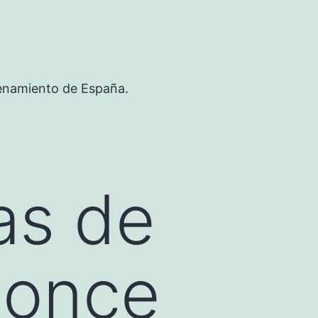
renamiento de España.
as de
n once