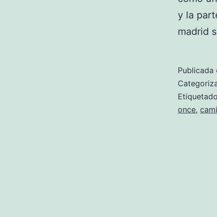
y la par
madrid 
Publicada 
Categori
Etiqueta
once
,
cami