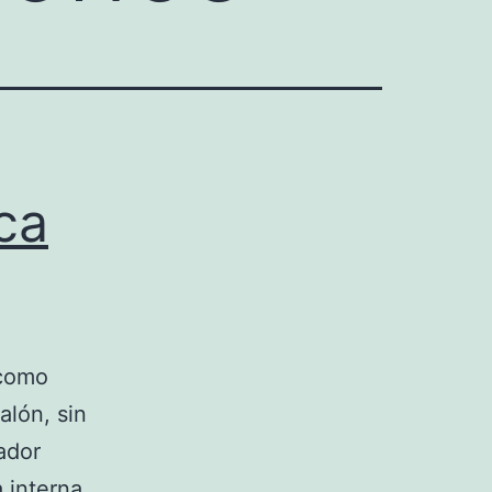
ca
 como
alón, sin
ador
 interna