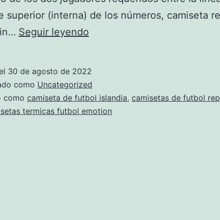
te superior (interna) de los números, camiseta re
camiseta
sin…
Seguir leyendo
futbol
republica
el
30 de agosto de 2022
inglaterra
zado como
Uncategorized
do como
camiseta de futbol islandia
,
camisetas de futbol rep
setas termicas futbol emotion