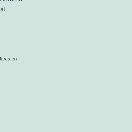
al
licas en