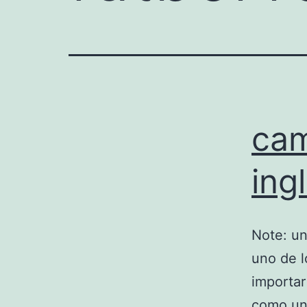
cam
ing
Note: un
uno de l
importar
como uno