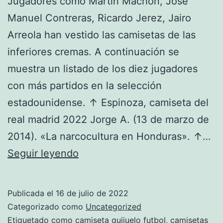
Jugadores como Martín Machón, José
Manuel Contreras, Ricardo Jerez, Jairo
Arreola han vestido las camisetas de las
inferiores cremas. A continuación se
muestra un listado de los diez jugadores
con más partidos en la selección
estadounidense. ↑ Espinoza, camiseta del
real madrid 2022 Jorge A. (13 de marzo de
2014). «La narcocultura en Honduras». ↑…
Camisetas
Seguir leyendo
De
Fútbol
Publicada el
16 de julio de 2022
Retro,
Categorizado como
Uncategorized
Antiguas
Etiquetado como
camiseta guijuelo futbol
,
camisetas