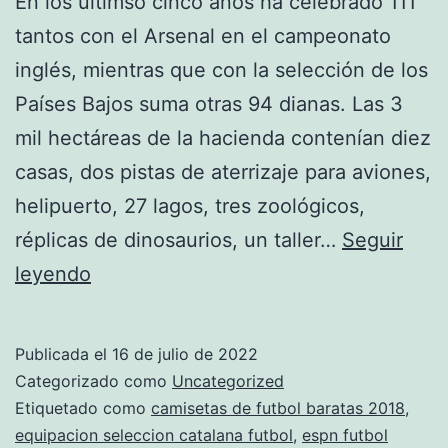
En los últimso cinco años ha celebrado 111
tantos con el Arsenal en el campeonato
inglés, mientras que con la selección de los
Países Bajos suma otras 94 dianas. Las 3
mil hectáreas de la hacienda contenían diez
casas, dos pistas de aterrizaje para aviones,
helipuerto, 27 lagos, tres zoológicos,
réplicas de dinosaurios, un taller…
Seguir
Las
leyendo
Cinco
Historias
Publicada el
16 de julio de 2022
Imperdibles
Categorizado como
Uncategorized
De
Etiquetado como
camisetas de futbol baratas 2018
,
equipacion seleccion catalana futbol
,
espn futbol
La