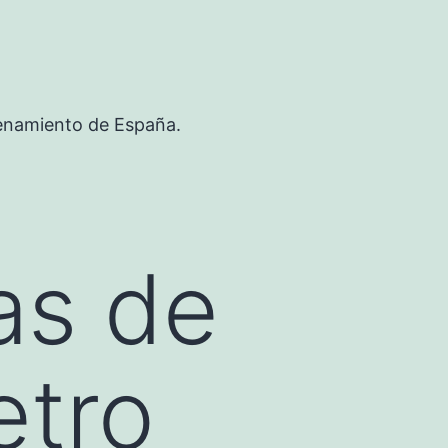
renamiento de España.
as de
etro