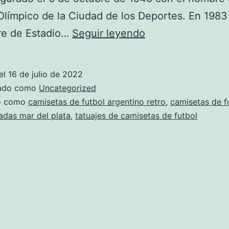
Olímpico de la Ciudad de los Deportes. En 198
Selección
re de Estadio…
Seguir leyendo
De
Fútbol
el
16 de julio de 2022
De
zado como
Uncategorized
Chile
do como
camisetas de futbol argentino retro
,
camisetas de f
adas mar del plata
,
tatuajes de camisetas de futbol