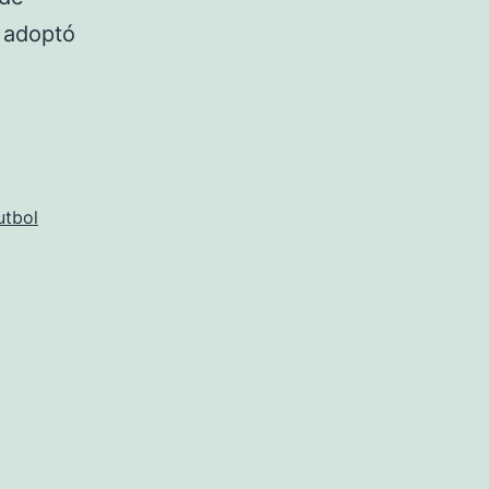
3 adoptó
utbol