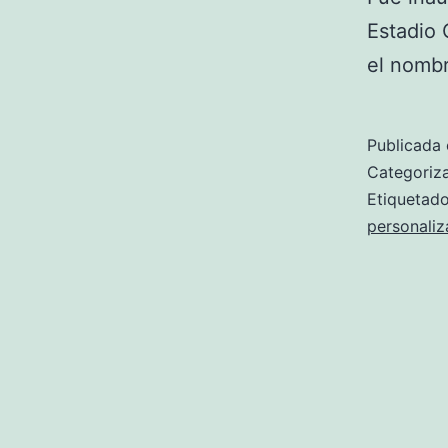
Estadio 
el nomb
Publicada 
Categori
Etiqueta
personaliz