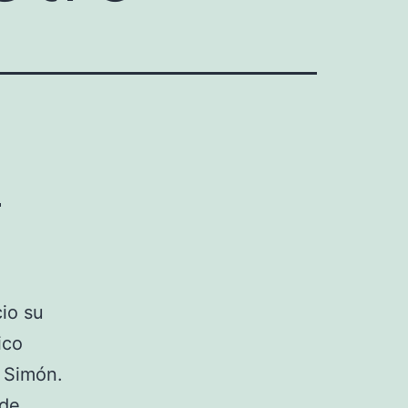
e
cio su
ico
 Simón.
 de