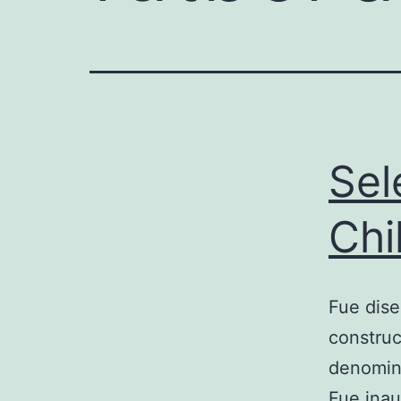
Sel
Chi
Fue dise
construc
denomin
Fue inau