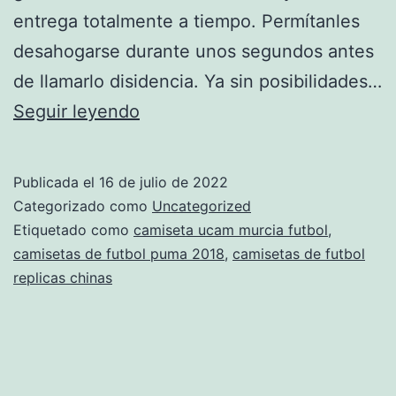
entrega totalmente a tiempo. Permítanles
desahogarse durante unos segundos antes
de llamarlo disidencia. Ya sin posibilidades…
«¿A
Seguir leyendo
Quién
Le
Publicada el
16 de julio de 2022
Piden
Categorizado como
Uncategorized
Los
Etiquetado como
camiseta ucam murcia futbol
,
camisetas de futbol puma 2018
,
camisetas de futbol
Narcos?
replicas chinas