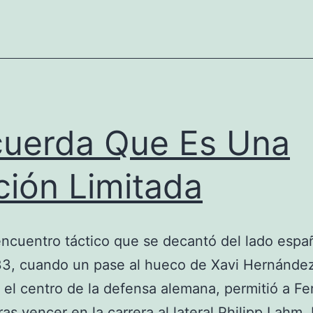
Wikipedia,
La
Enciclopedia
Libre
uerda Que Es Una
ción Limitada
ncuentro táctico que se decantó del lado españ
33, cuando un pase al hueco de Xavi Hernánde
 el centro de la defensa alemana, permitió a F
ras vencer en la carrera al lateral Philipp Lahm, 