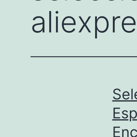
aliexpr
Sel
Esp
Enc