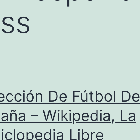
ess
ección De Fútbol D
aña – Wikipedia, La
iclopedia Libre