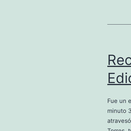
Rec
Edi
Fue un e
minuto 
atravesó
Torres, t