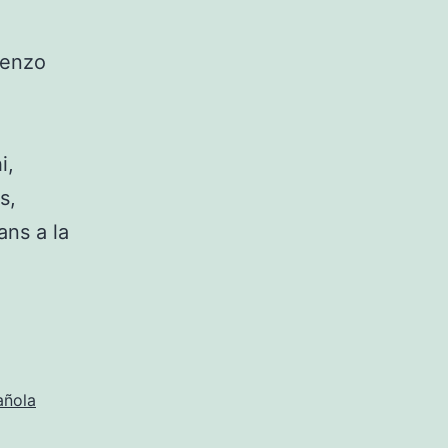
ienzo
i,
s,
ans a la
añola