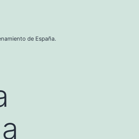
renamiento de España.
a
la