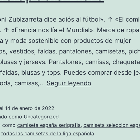
i Zubizarreta dice adiós al fútbol». ↑ «El com
 ↑ «Francia nos lía el Mundial». Marca de ropa
a y moda sostenible con productos de mujer
os, vestidos, faldas, pantalones, camisetas, pich
lusas y jerseys. Pantalones, camisas, chaqueta
 faldas, blusas y tops. Puedes comprar desde je
Selección
moda, camisas,…
Seguir leyendo
De
Fútbol
el
14 de enero de 2022
De
zado como
Uncategorized
España
do como
camiseta españa serigrafia
,
camiseta seleccion esp
,
todas las camisetas de la liga española
–