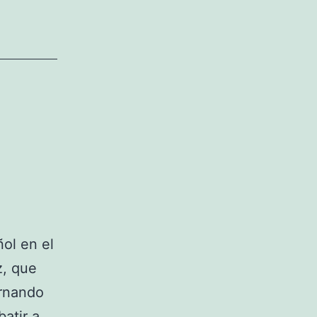
ol en el
z, que
ernando
batir a