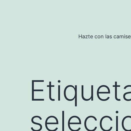
Saltar
al
contenido
Hazte con las camise
Etiquet
selecci