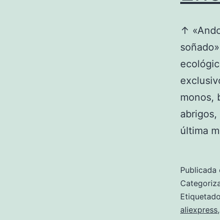
↑ «Andon
soñado».
ecológic
exclusiv
monos, b
abrigos,
última 
Publicada 
Categori
Etiqueta
aliexpress