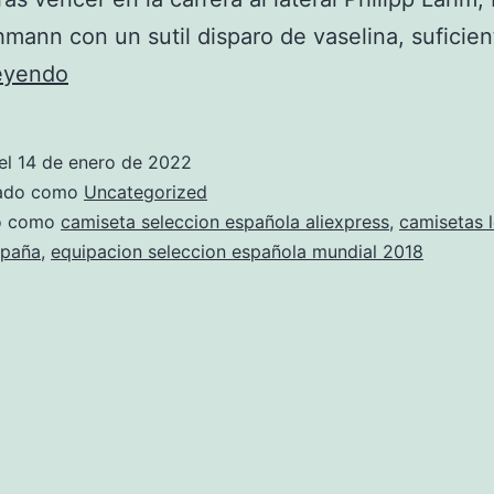
mann con un sutil disparo de vaselina, suficie
Recuerda
leyendo
Que
Es
el
14 de enero de 2022
Una
zado como
Uncategorized
Edición
do como
camiseta seleccion española aliexpress
,
camisetas 
spaña
,
equipacion seleccion española mundial 2018
Limitada