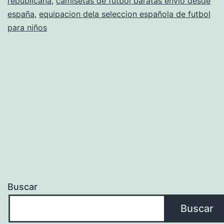
republicana
,
camisetas de futbol baratas envio desde
españa
,
equipacion dela seleccion española de futbol
para niños
Buscar
Buscar