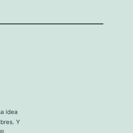
sa idea
bres. Y
II