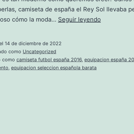
perlas, camiseta de españa el Rey Sol llevaba pe
camiseta
ioso cómo la moda…
Seguir leyendo
baloncesto
femenino
el
14 de diciembre de 2022
espaa
zado como
Uncategorized
do como
camiseta futbol españa 2016
,
equipacion españa 2
ento
,
equipacion seleccion española barata