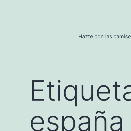
Saltar
al
contenido
Hazte con las camise
Etiquet
españa