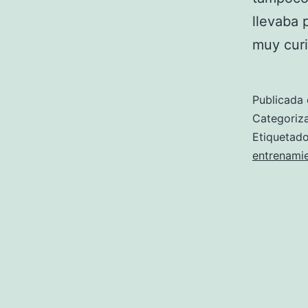
llevaba 
muy cur
Publicada 
Categori
Etiqueta
entrenami