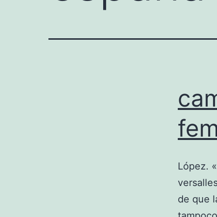
cam
fem
López. 
versalle
de que l
tampoco 