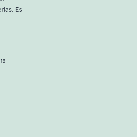
rlas. Es
018