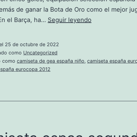
más de ganar la Bota de Oro como el mejor ju
tienda
En el Barça, ha…
Seguir leyendo
camisetas
online
el
25 de octubre de 2022
espaa
zado como
Uncategorized
do como
camiseta de gea españa niño
,
camiseta españa eur
españa eurocopa 2012