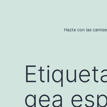
Saltar
al
contenido
Hazte con las camise
Etiquet
gea esp