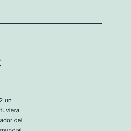
e
22 un
tuviera
ador del
 mundial