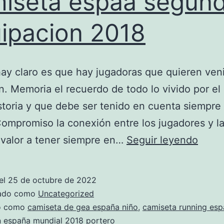
iseta espaa segun
ipacion 2018
ay claro es que hay jugadoras que quieren veni
n. Memoria el recuerdo de todo lo vivido por el
storia y que debe ser tenido en cuenta siempre 
Compromiso la conexión entre los jugadores y la
camis
 valor a tener siempre en…
Seguir leyendo
espa
segu
el
25 de octubre de 2022
equip
zado como
Uncategorized
2018
do como
camiseta de gea españa niño
,
camiseta running es
n españa mundial 2018 portero