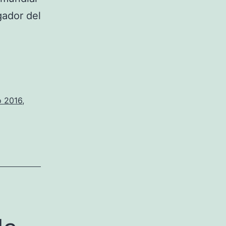
gador del
o 2016
,