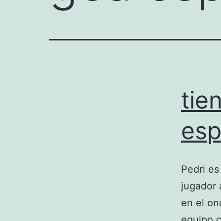
tie
es
Pedri es
jugador 
en el on
equipo c