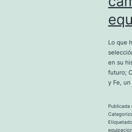
cam
equ
Lo que h
selecció
en su hi
futuro; 
y Fe, un
Publicada 
Categori
Etiqueta
equipacio