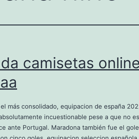
nda camisetas onlin
paa
 el más consolidado, equipacion de españa 20
absolutamente incuestionable pese a que no es
ce ante Portugal. Maradona también fue el gole
on cinco goles, equipacion seleccion española