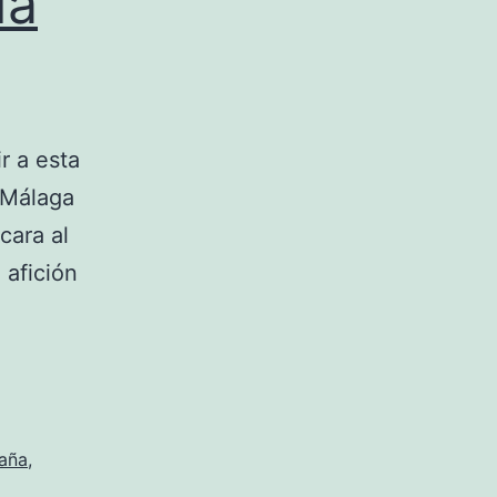
da
r a esta
 Málaga
cara al
 afición
eta
a
nda
acion
paña
,