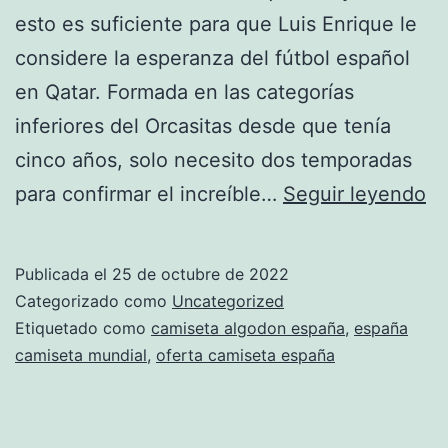
esto es suficiente para que Luis Enrique le
considere la esperanza del fútbol español
en Qatar. Formada en las categorías
inferiores del Orcasitas desde que tenía
cinco años, solo necesito dos temporadas
ca
para confirmar el increíble…
Seguir leyendo
sa
y
Publicada el
25 de octubre de 2022
ci
Categorizado como
Uncategorized
es
Etiquetado como
camiseta algodon españa
,
españa
camiseta mundial
,
oferta camiseta españa