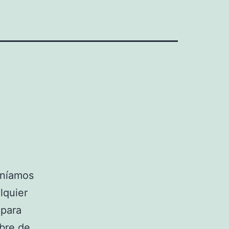
eníamos
lquier
 para
mbre de