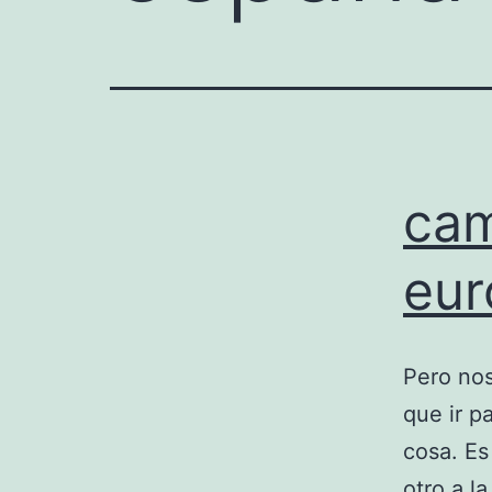
cam
eur
Pero nos
que ir p
cosa. Es
otro a l