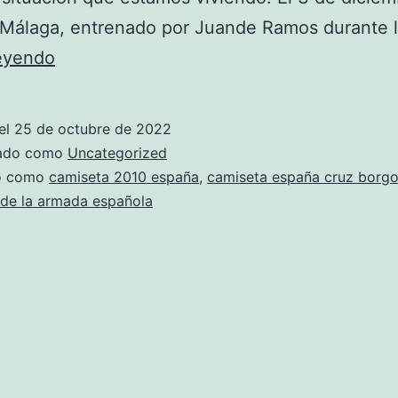
 Málaga, entrenado por Juande Ramos durante 
camiseta
leyendo
espaa
2012
el
25 de octubre de 2022
eurocopa
zado como
Uncategorized
do como
camiseta 2010 españa
,
camiseta españa cruz borg
 de la armada española