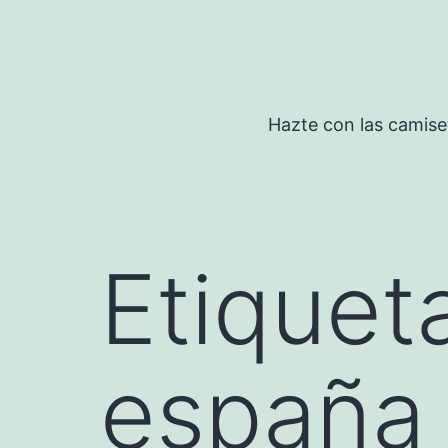
Saltar
al
contenido
Hazte con las camise
Etiquet
españa