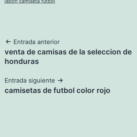
japon camiseta futbol
Navegación
Entrada anterior
venta de camisas de la seleccion de
de
honduras
entradas
Entrada siguiente
camisetas de futbol color rojo