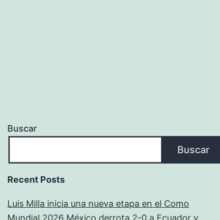
0
a
Ecuador
y
avanza
con
autoridad
a
Buscar
la
Buscar
siguiente
ronda
Recent Posts
Luis Milla inicia una nueva etapa en el Como
Mundial 2026 México derrota 2-0 a Ecuador y