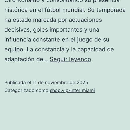
histórica en el fútbol mundial. Su temporada
ha estado marcada por actuaciones
decisivas, goles importantes y una
influencia constante en el juego de su
equipo. La constancia y la capacidad de
Messi
adaptación de…
Seguir leyendo
alcanza
su
Publicada el
11 de noviembre de 2025
octava
Categorizado como
shop.vip-inter miami
nominación
al
Balón
de