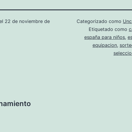
el
22 de noviembre de
Categorizado como
Unc
Etiquetado como
c
españa para niños
,
e
equipacion
,
sorte
selecci
enamiento