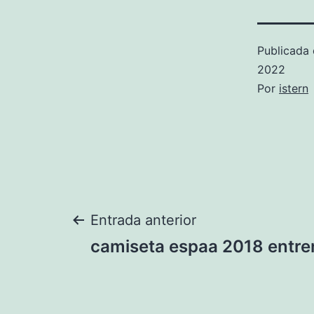
Publicada 
2022
Por
istern
Navegación
Entrada anterior
camiseta espaa 2018 entr
de