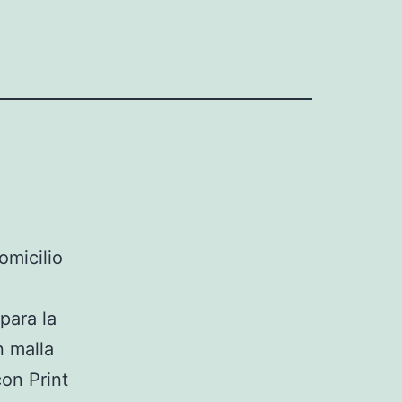
omicilio
para la
n malla
con Print