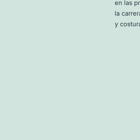
en las p
la carre
y costur