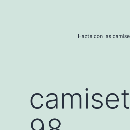
Saltar
al
contenido
Hazte con las camise
camiset
98