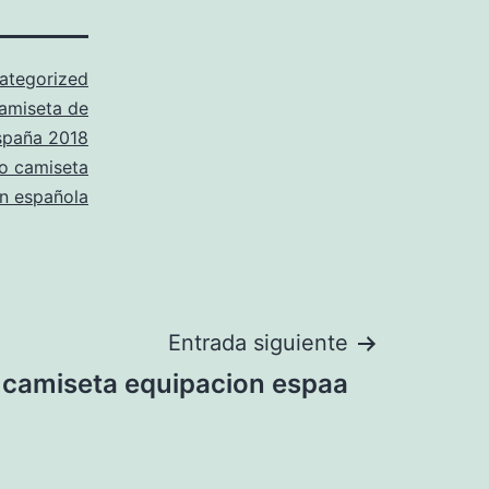
ategorized
amiseta de
spaña 2018
o camiseta
on española
Entrada siguiente
camiseta equipacion espaa