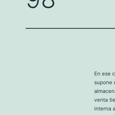
En ese c
supone u
almacena
venta ti
interna 