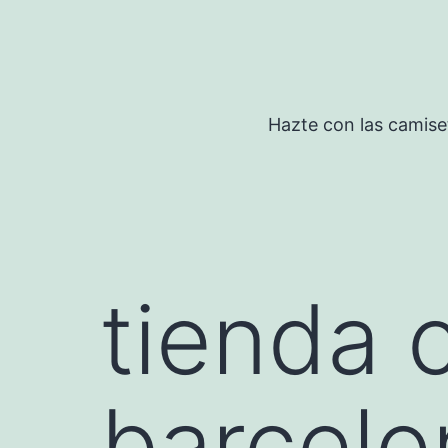
Saltar
al
contenido
Hazte con las camise
tienda 
barcelo