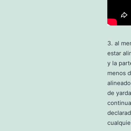
3. al me
estar al
y la par
menos do
alineado
de yarda
continua
declarad
cualquie