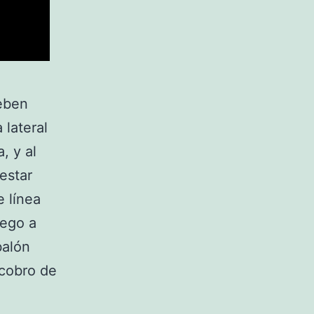
deben
 lateral
, y al
estar
e línea
uego a
balón
 cobro de