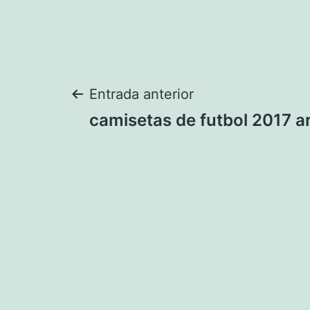
Navegación
Entrada anterior
camisetas de futbol 2017 a
de
entradas