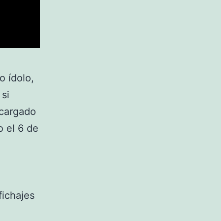
o ídolo,
si
ncargado
o el 6 de
fichajes