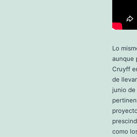
Lo mismo
aunque p
Cruyff e
de lleva
junio de
pertinen
proyecto
prescind
como los