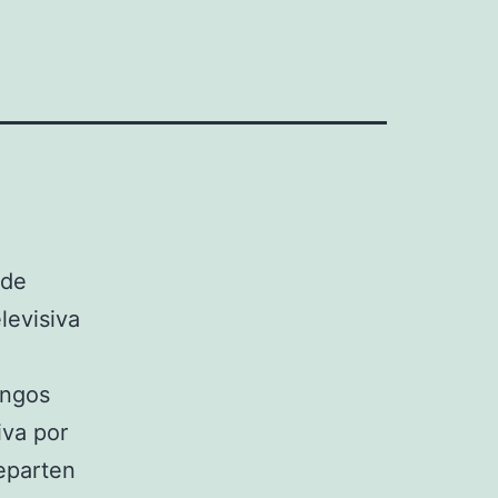
 de
levisiva
ingos
iva por
eparten