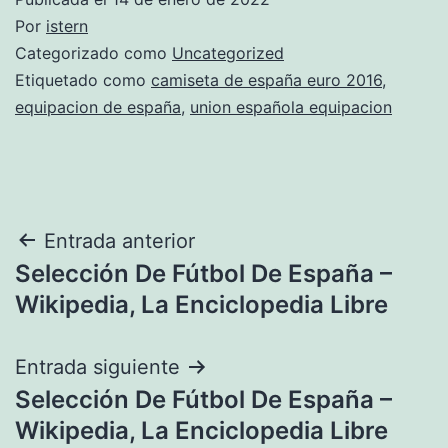
Por
istern
Categorizado como
Uncategorized
Etiquetado como
camiseta de españa euro 2016
,
equipacion de españa
,
union española equipacion
Navegación
Entrada anterior
Selección De Fútbol De España –
de
Wikipedia, La Enciclopedia Libre
entradas
Entrada siguiente
Selección De Fútbol De España –
Wikipedia, La Enciclopedia Libre