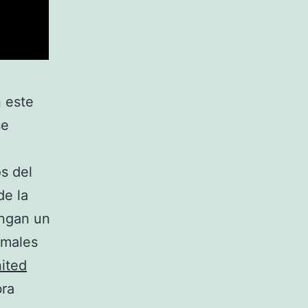
 este
se
s del
de la
engan un
rmales
ited
bra