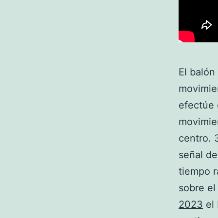
El baló
movimien
efectúe 
movimien
centro. 
señal de
tiempo r
sobre el
2023
el 