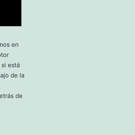
imos en
ptor
 si está
ajo de la
etrás de