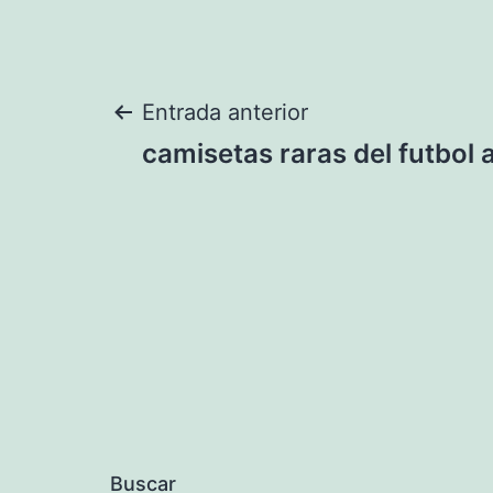
Navegación
Entrada anterior
camisetas raras del futbol 
de
entradas
Buscar