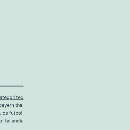
ategorized
bayern thai
los futbol
,
l tailandia