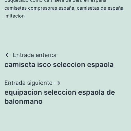
Etiquetado como
camiseta de peru en españa
,
camisetas compresoras españa
,
camisetas de españa
imitacion
Navegación
Entrada anterior
camiseta isco seleccion espaola
de
entradas
Entrada siguiente
equipacion seleccion espaola de
balonmano