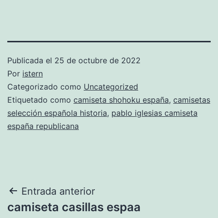
Publicada el
25 de octubre de 2022
Por
istern
Categorizado como
Uncategorized
Etiquetado como
camiseta shohoku españa
,
camisetas
selección española historia
,
pablo iglesias camiseta
españa republicana
Navegación
Entrada anterior
camiseta casillas espaa
de