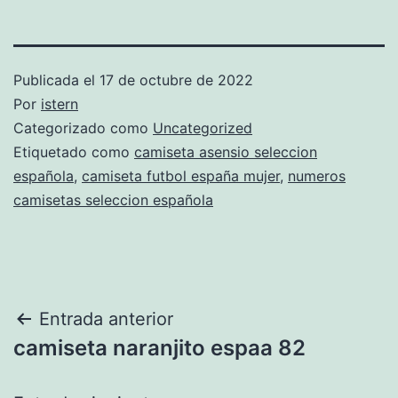
Publicada el
17 de octubre de 2022
Por
istern
Categorizado como
Uncategorized
Etiquetado como
camiseta asensio seleccion
española
,
camiseta futbol españa mujer
,
numeros
camisetas seleccion española
Navegación
Entrada anterior
camiseta naranjito espaa 82
de