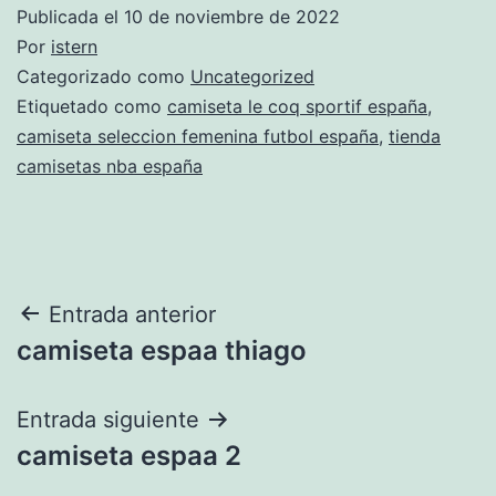
Publicada el
10 de noviembre de 2022
Por
istern
Categorizado como
Uncategorized
Etiquetado como
camiseta le coq sportif españa
,
camiseta seleccion femenina futbol españa
,
tienda
camisetas nba españa
Navegación
Entrada anterior
camiseta espaa thiago
de
entradas
Entrada siguiente
camiseta espaa 2