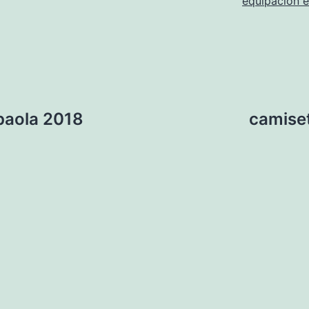
equipacion 
paola 2018
camise