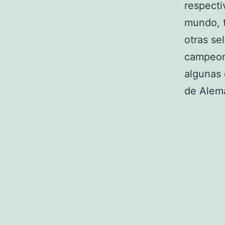
respecti
mundo, t
otras se
campeona
algunas 
de Alema