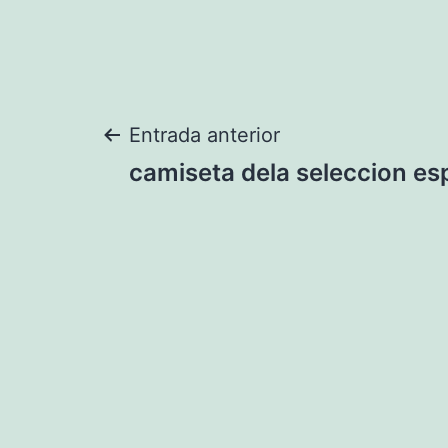
Navegación
Entrada anterior
camiseta dela seleccion es
de
entradas