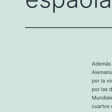
Además t
Alemania
por la vi
por las 
Mundiale
cuartos 