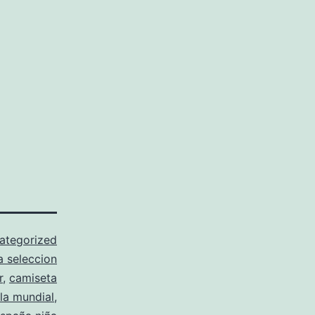
ategorized
a seleccion
r
,
camiseta
la mundial
,