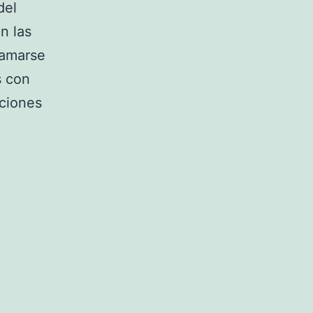
del
n las
lamarse
s con
cciones