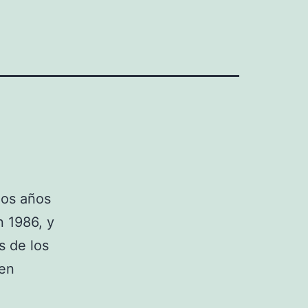
los años
n 1986, y
s de los
 en