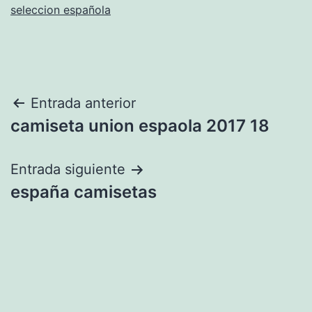
seleccion española
Navegación
Entrada anterior
camiseta union espaola 2017 18
de
entradas
Entrada siguiente
españa camisetas