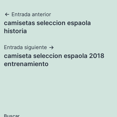
Navegación
Entrada anterior
camisetas seleccion espaola
de
historia
entradas
Entrada siguiente
camiseta seleccion espaola 2018
entrenamiento
Buscar