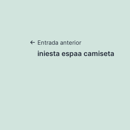
Navegación
Entrada anterior
iniesta espaa camiseta
de
entradas