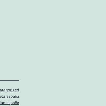
ategorized
eta españa
ion españa