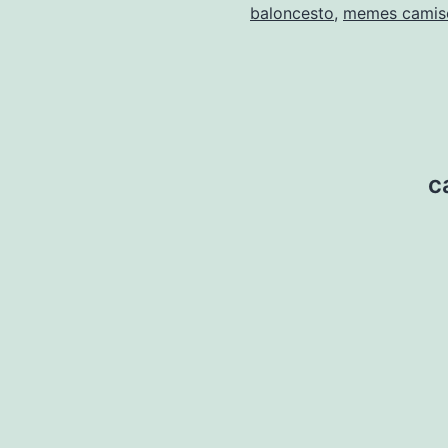
baloncesto
,
memes camis
c