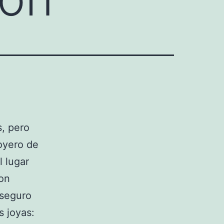
s, pero
joyero de
l lugar
on
 seguro
s joyas: